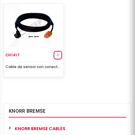
CH1417
Cable de sensor con conector
hembra (para Man) (1,75 m)
KNORR BREMSE
KNORR BREMSE CABLES