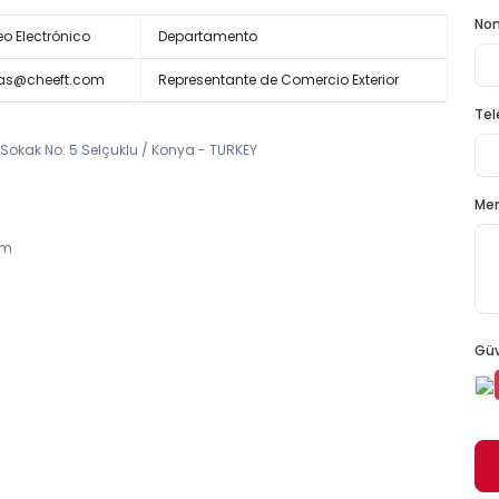
No
eo Electrónico
Departamento
as@cheeft.com
Representante de Comercio Exterior
Tel
 Sokak No: 5 Selçuklu / Konya - TURKEY
Me
om
Güv