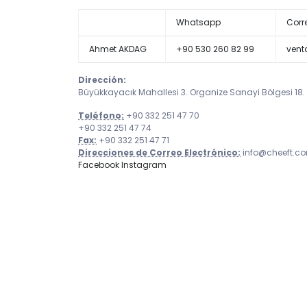
Whatsapp
Corr
Ahmet AKDAG
+90 530 260 82 99
vent
Dirección:
Büyükkayacık Mahallesi 3. Organize Sanayi Bölgesi 18.
Teléfono:
+90 332 251 47 70
+90 332 251 47 74
Fax:
+90 332 251 47 71
Direcciones de Correo Electrónico:
info@cheeft.c
Facebook
Instagram