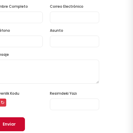
mbre Completo
Correo Electrónico
éfono
Asunto
nsaje
enlik Kodu
Resimdeki Yazı
↻
Enviar