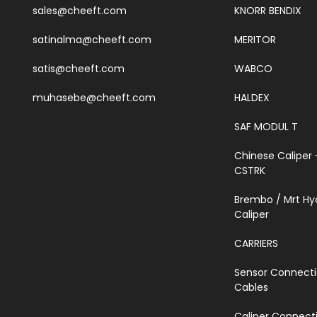
sales@cheeft.com
KNORR BENDIX
satinalma@cheeft.com
MERITOR
satis@cheeft.com
WABCO
muhasebe@cheeft.com
HALDEX
SAF MODUL T
Chinese Caliper 
CSTRK
Brembo / Mrt Hy
Caliper
CARRIERS
Sensor Connect
Cables
Caliper Connecti