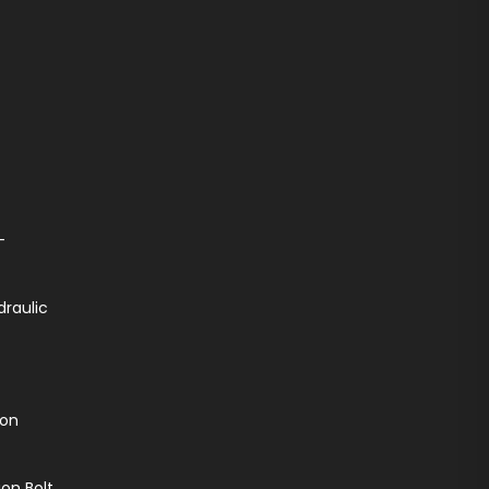
-
draulic
ion
on Bolt