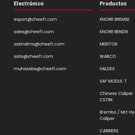
Electrónico
Productos
export@cheeft.com
KNORR BREMSE
sales@cheeft.com
KNORR BENDIX
satinalma@cheeft.com
MERITOR
satis@cheeft.com
WABCO
muhasebe@cheeft.com
HALDEX
SAF MODUL T
Chinese Caliper 
CSTRK
Brembo / Mrt Hy
Caliper
CARRIERS