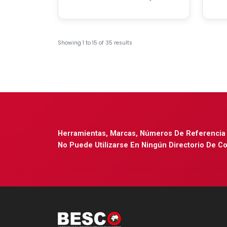
Showing
1
to
15
of
35
results
Herramientas, Marcas, Números De Referencia 
No Puede Utilizarse En Ningún Directorio De C