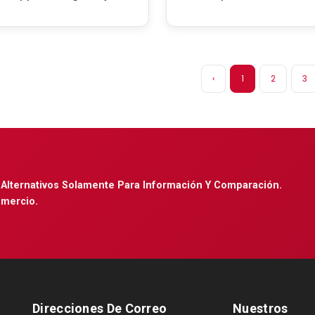
‹
1
2
3
Alternativos Solamente Para Información Y Comparación.
omercio.
Direcciones De Correo
Nuestros