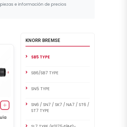
piezas e información de precios
KNORR BREMSE
SB5 TYPE
SB6/SB7 TYPE
SN5 TYPE
SN6 / SN7 / SK7 / NA7 / ST6 /
ST7 TYPE
uía
SL7 TYPE (K017549M2-