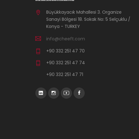
Büyükkayacık Mahallesi 3. Organize
Sanayi Bölgesi 18. Sokak No: 5 Selçuklu /
Konya - TURKEY
info@cheeft.com
+90 332 251 47 70
+90 332 251 47 74
+90 332 251 47 71