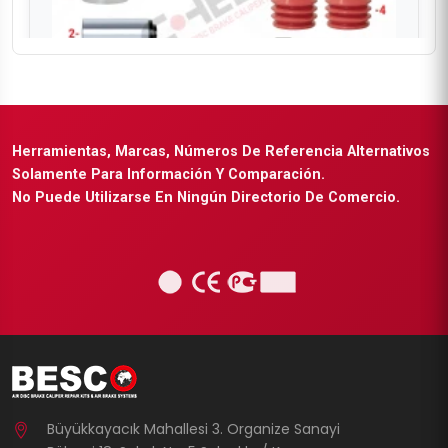
CH6001
Herramientas, Marcas, Números De Referencia Alternativos
SBS 2220 (MODUL T-HALDEX) GEN 1 TYPE
Solamente Para Información Y Comparación.
Pinza Guides & Seals Juego de reparación
No Puede Utilizarse En Ningún Directorio De Comercio.
Büyükkayacık Mahallesi 3. Organize Sanayi