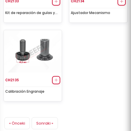
CH2133
CH2134
Kit de reparación de guías y
Ajustador Mecanismo
sellos de la pinza
CH2135
Calibración Engranaje
« Önceki
Sonraki »