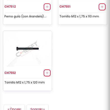
CH7512
CH7551
Perno guía (con Arandela)
Tornillo M12 x 1,75 x 110 mm
Ø20 x 71 mm
CH7552
Tornillo M12 x 1,75 x 120 mm
« Önceki
Sonraki »