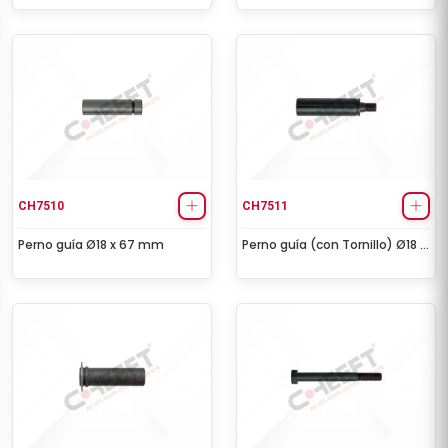
CH7510
CH7511
Perno guía Ø18 x 67 mm
Perno guía (con Tornillo) Ø18 x
63/79,50 mm