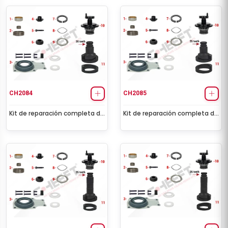
CH2084
CH2085
Kit de reparación completa de
Kit de reparación completa de
la pinza (Front - Left)
la pinza (Front - Right)