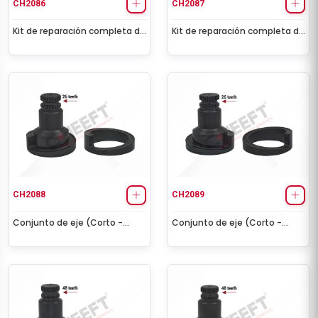
CH2086
CH2087
Kit de reparación completa de
Kit de reparación completa de
la pinza (Rear - Left)
la pinza (Rear - Right)
CH2088
CH2089
Conjunto de eje (Corto -
Conjunto de eje (Corto -
Izquierdo) 26 Teeth
Derecho) 26 Teeth