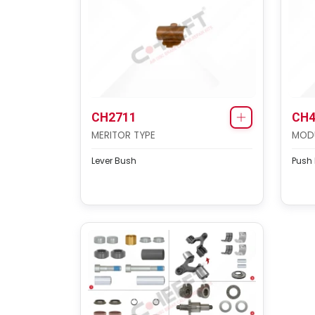
CH2711
CH4
MERITOR TYPE
MODU
Lever Bush
Push 