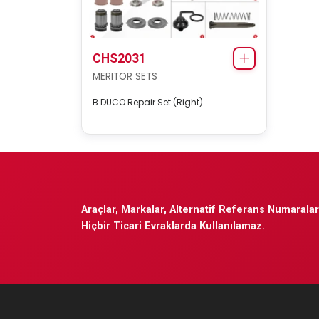
CHS2031
MERITOR SETS
B DUCO Repair Set (Right)
Araçlar, Markalar, Alternatif Referans Numaraları
Hiçbir Ticari Evraklarda Kullanılamaz.