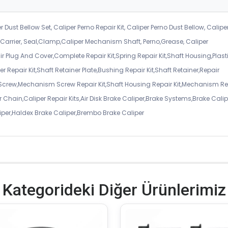
r Dust Bellow Set, Caliper Perno Repair Kit, Caliper Perno Dust Bellow, Calipe
er Carrier, Seal,Clamp,Caliper Mechanism Shaft, Perno,Grease, Caliper
air Plug And Cover,Complete Repair Kit,Spring Repair Kit,Shaft Housing,Plast
r Repair Kit,Shaft Retainer Plate,Bushing Repair Kit,Shaft Retainer,Repair
 Screw,Mechanism Screw Repair Kit,Shaft Housing Repair Kit,Mechanism Re
 Chain,Caliper Repair Kits,Air Disk Brake Caliper,Brake Systems,Brake Calip
iper,Haldex Brake Caliper,Brembo Brake Caliper
Kategorideki Diğer Ürünlerimiz