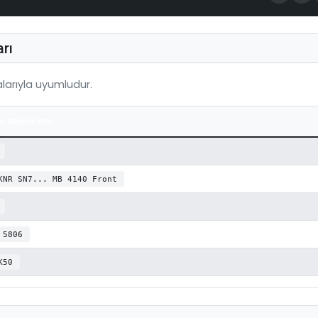
rı
arıyla uyumludur.
a Numarası
KNR SN7... MB 4140 Front
 5806
K50