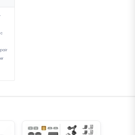
r
ic
pair
er