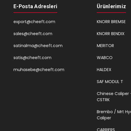
E-Posta Adresleri
Ürünlerimiz
export@cheeft.com
KNORR BREMSE
sales@cheeft.com
KNORR BENDIX
satinalma@cheeft.com
MERITOR
satis@cheeft.com
WABCO
muhasebe@cheeft.com
HALDEX
SAF MODUL T
Chinese Caliper 
CSTRK
Brembo / Mrt Hy
Caliper
CARRIERS