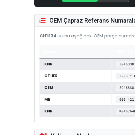
OEM Çapraz Referans Numarala
CH1234
ürünü aşağıdaki OEM parça numaral
Marka
OEM Parç
KNR
Z046338
OTHER
22.5 " 
OEM
Z046338
MB
000 421
KNR
K046764