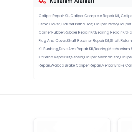
Kullanım Alanları
Caliper Repair Kit, Caliper Complete Repair Kit, Calipe
Perno Cover, Caliper Perno Bolt, Caliper Perno,Calip
Carrier,Rubber,Rubber Repair Kit,Bearing Repair Kit,H
Plug And Cover,Shaft Retainer Repair Kit,Shaft Retaine
Kit,Bushing,Drive Arm Repair Kit,Bearing,Mechanism
Kit,Perno Repair Kit,Sensor,Caliper Mechanism,Caliper
Repair,Wabco Brake Caliper Repair,Meritor Brake Cal