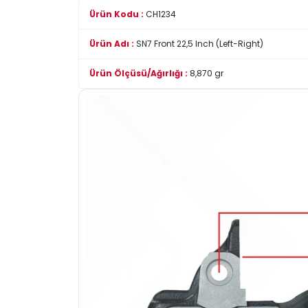
Ürün Kodu :
CH1234
Ürün Adı :
SN7 Front 22,5 Inch (Left-Right)
Ürün Ölçüsü/Ağırlığı :
8,870 gr