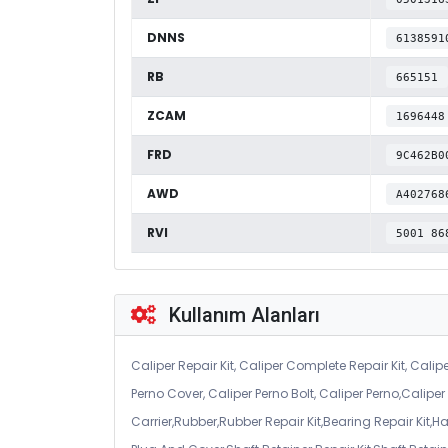
DNNS
6138591
RB
665151
ZCAM
1696448
FRD
9C462B0
AWD
A402768
RVI
5001 86
Kullanım Alanları
Caliper Repair Kit, Caliper Complete Repair Kit, Calipe
Perno Cover, Caliper Perno Bolt, Caliper Perno,Calip
Carrier,Rubber,Rubber Repair Kit,Bearing Repair Kit,H