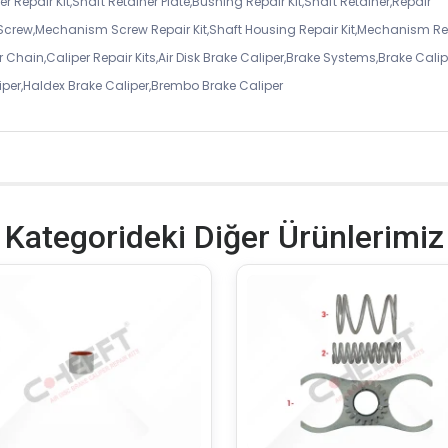
r Repair Kit,Shaft Retainer Plate,Bushing Repair Kit,Shaft Retainer,Repair
 Screw,Mechanism Screw Repair Kit,Shaft Housing Repair Kit,Mechanism Re
 Chain,Caliper Repair Kits,Air Disk Brake Caliper,Brake Systems,Brake Calip
iper,Haldex Brake Caliper,Brembo Brake Caliper
Kategorideki Diğer Ürünlerimiz