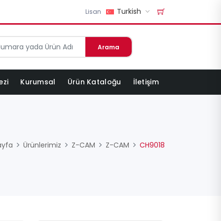
Turkish
Lisan
Arama
ezi
Kurumsal
Ürün Kataloğu
İletişim
ayfa
Ürünlerimiz
Z-CAM
Z-CAM
CH9018