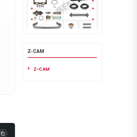
CHS9001
Z-CAM
Z-CAM
Brake Adjuster Complete
Repair Kit ( Right )
Z-CAM