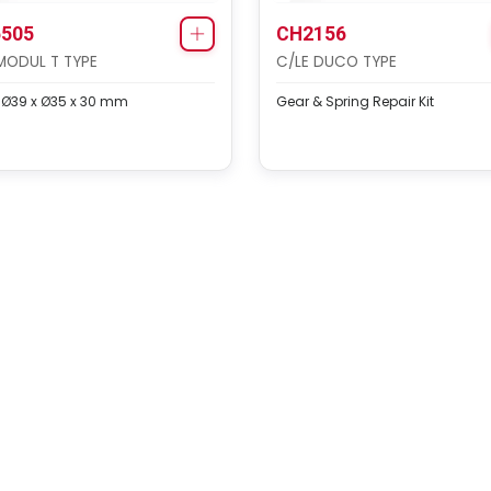
505
CH2156
MODUL T TYPE
C/LE DUCO TYPE
 Ø39 x Ø35 x 30 mm
Gear & Spring Repair Kit