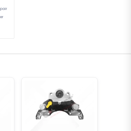
pair
er