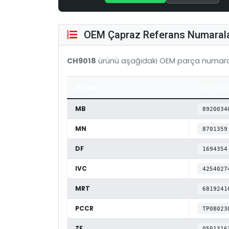
OEM Çapraz Referans Numarala
CH9018
ürünü aşağıdaki OEM parça numaral
Marka
OEM Parç
MB
8920034
MN
8701359
DF
1694354
IVC
4254027
MRT
6819241
PCCR
TP08023
ZF
0501316