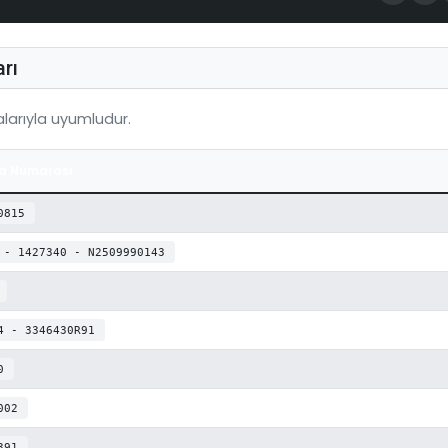
rı
arıyla uyumludur.
a Numarası
0815
 - 1427340 - N2509990143
4 - 3346430R91
0
002
391