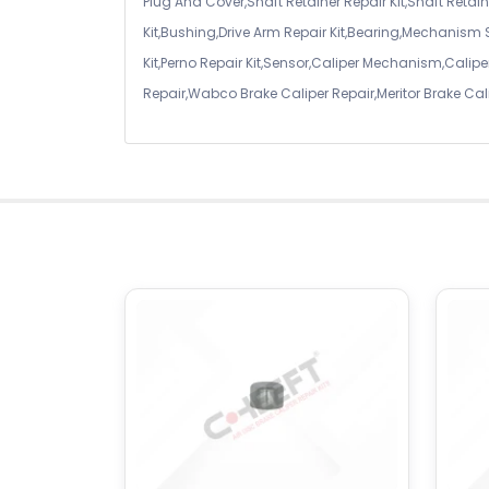
Plug And Cover,Shaft Retainer Repair Kit,Shaft Retaine
Kit,Bushing,Drive Arm Repair Kit,Bearing,Mechanism
Kit,Perno Repair Kit,Sensor,Caliper Mechanism,Caliper
Repair,Wabco Brake Caliper Repair,Meritor Brake Cal