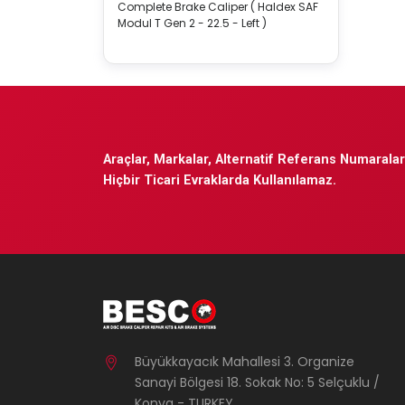
Complete Brake Caliper ( Haldex SAF
Modul T Gen 2 - 22.5 - Left )
Araçlar, Markalar, Alternatif Referans Numaraları
Hiçbir Ticari Evraklarda Kullanılamaz.
Büyükkayacık Mahallesi 3. Organize
Sanayi Bölgesi 18. Sokak No: 5 Selçuklu /
Konya - TURKEY