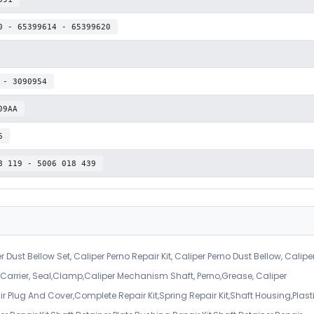
0 - 65399614 - 65399620
 - 3090954
09AA
6
8 119 - 5006 018 439
r Dust Bellow Set, Caliper Perno Repair Kit, Caliper Perno Dust Bellow, Calipe
er Carrier, Seal,Clamp,Caliper Mechanism Shaft, Perno,Grease, Caliper
air Plug And Cover,Complete Repair Kit,Spring Repair Kit,Shaft Housing,Plast