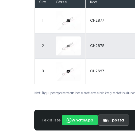
Sıra
Görsel
Kod
1
CH2877
2
CH2878
3
CH2627
Not: İlgili parçalardan bazı setlerde bir kaç adet bulunab
Teklif İste
WhatsApp
E-posta