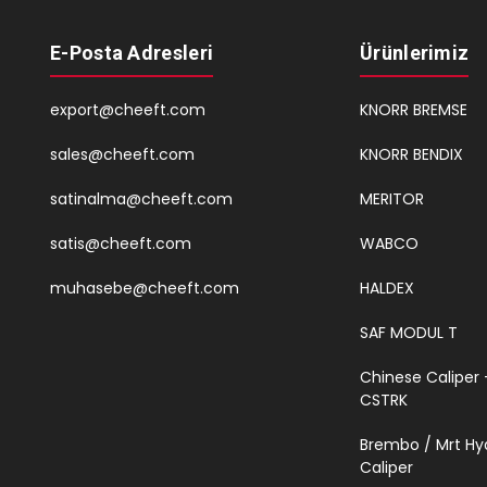
E-Posta Adresleri
Ürünlerimiz
export@cheeft.com
KNORR BREMSE
sales@cheeft.com
KNORR BENDIX
satinalma@cheeft.com
MERITOR
satis@cheeft.com
WABCO
muhasebe@cheeft.com
HALDEX
SAF MODUL T
Chinese Caliper 
CSTRK
Brembo / Mrt Hy
Caliper