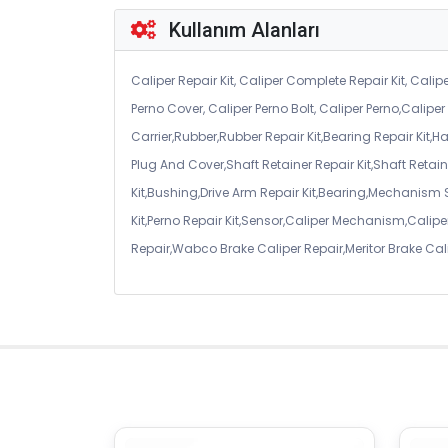
Kullanım Alanları
Caliper Repair Kit, Caliper Complete Repair Kit, Calipe
Perno Cover, Caliper Perno Bolt, Caliper Perno,Calip
Carrier,Rubber,Rubber Repair Kit,Bearing Repair Kit,H
Plug And Cover,Shaft Retainer Repair Kit,Shaft Retaine
Kit,Bushing,Drive Arm Repair Kit,Bearing,Mechanism
Kit,Perno Repair Kit,Sensor,Caliper Mechanism,Caliper
Repair,Wabco Brake Caliper Repair,Meritor Brake Cal