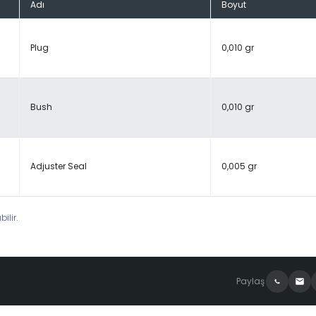
Adı
Boyut
Plug
0,010 gr
Bush
0,010 gr
Adjuster Seal
0,005 gr
ilir.
Paylaş