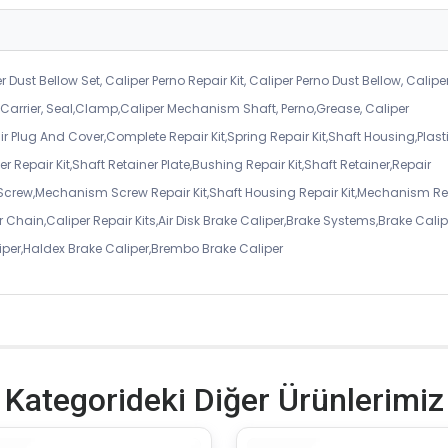
r Dust Bellow Set, Caliper Perno Repair Kit, Caliper Perno Dust Bellow, Calipe
er Carrier, Seal,Clamp,Caliper Mechanism Shaft, Perno,Grease, Caliper
air Plug And Cover,Complete Repair Kit,Spring Repair Kit,Shaft Housing,Plast
r Repair Kit,Shaft Retainer Plate,Bushing Repair Kit,Shaft Retainer,Repair
 Screw,Mechanism Screw Repair Kit,Shaft Housing Repair Kit,Mechanism Re
 Chain,Caliper Repair Kits,Air Disk Brake Caliper,Brake Systems,Brake Calip
iper,Haldex Brake Caliper,Brembo Brake Caliper
Kategorideki Diğer Ürünlerimiz