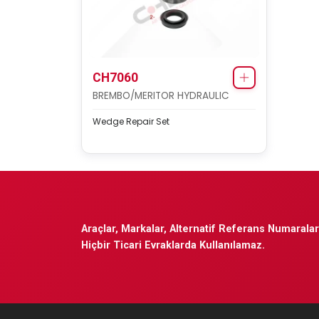
CH7060
BREMBO/MERITOR HYDRAULIC
Wedge Repair Set
Araçlar, Markalar, Alternatif Referans Numaraları
Hiçbir Ticari Evraklarda Kullanılamaz.