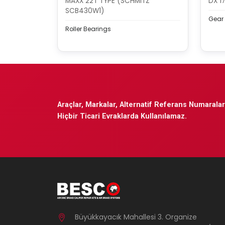
MAXX 22T TYPE (SCHMITZ
DX 1
SCB430W1)
Gear 
Roller Bearings
Araçlar, Markalar, Alternatif Referans Numaraları
Hiçbir Ticari Evraklarda Kullanılamaz.
Büyükkayacık Mahallesi 3. Organize