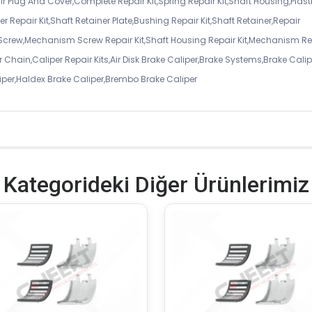
air Plug And Cover,Complete Repair Kit,Spring Repair Kit,Shaft Housing,Plast
r Repair Kit,Shaft Retainer Plate,Bushing Repair Kit,Shaft Retainer,Repair
 Screw,Mechanism Screw Repair Kit,Shaft Housing Repair Kit,Mechanism Re
 Chain,Caliper Repair Kits,Air Disk Brake Caliper,Brake Systems,Brake Calip
iper,Haldex Brake Caliper,Brembo Brake Caliper
Kategorideki Diğer Ürünlerimiz