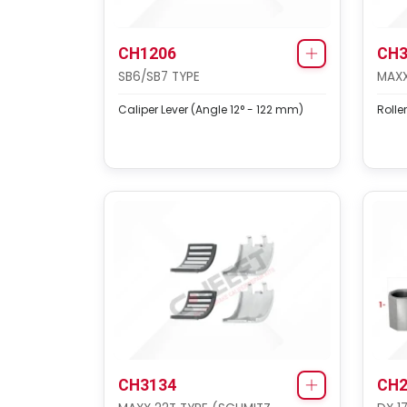
CH1206
CH3
SB6/SB7 TYPE
MAXX
Caliper Lever (Angle 12° - 122 mm)
Rolle
CH3134
CH2