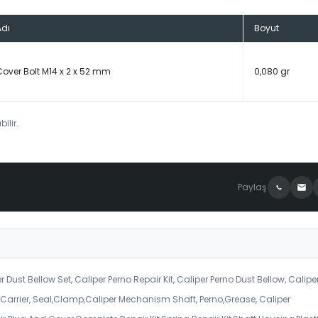
Adı
Boyut
Cover Bolt M14 x 2 x 52 mm
0,080 gr
ilir.
Paylaş
r Dust Bellow Set, Caliper Perno Repair Kit, Caliper Perno Dust Bellow, Calipe
er Carrier, Seal,Clamp,Caliper Mechanism Shaft, Perno,Grease, Caliper