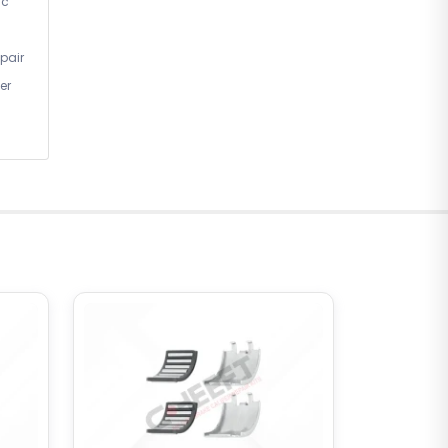
ic
pair
er