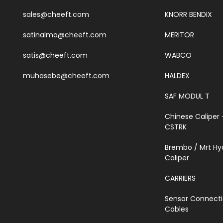
sales@cheeft.com
KNORR BENDIX
satinalma@cheeft.com
MERITOR
satis@cheeft.com
WABCO
muhasebe@cheeft.com
HALDEX
SAF MODUL T
Chinese Caliper 
CSTRK
Brembo / Mrt Hy
Caliper
CARRIERS
Sensor Connect
Cables