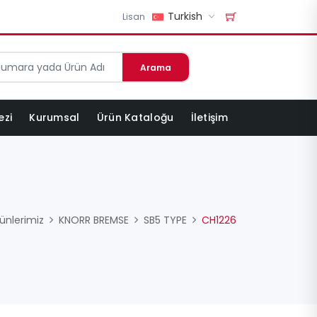
Turkish
Lisan
Arama
ezi
Kurumsal
Ürün Kataloğu
İletişim
ünlerimiz
KNORR BREMSE
SB5 TYPE
CH1226