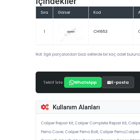
İçindekiler
Sıra
Görsel
Kod
1
CH1653
Not: İlgili parçalardan bazı setlerde bir kaç adet bulunab
Teklif İste
WhatsApp
E-posta
Kullanım Alanları
Caliper Repair Kit, Caliper Complete Repair Kit, Calipe
Perno Cover, Caliper Perno Bolt, Caliper Perno,Calip