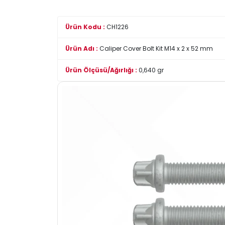
Ürün Kodu :
CH1226
Ürün Adı :
Caliper Cover Bolt Kit M14 x 2 x 52 mm
Ürün Ölçüsü/Ağırlığı :
0,640 gr