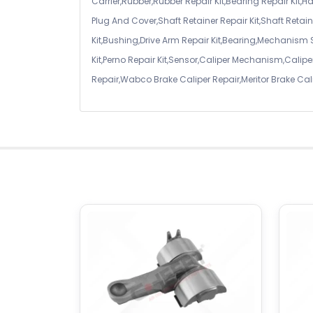
Carrier,Rubber,Rubber Repair Kit,Bearing Repair Kit,H
Plug And Cover,Shaft Retainer Repair Kit,Shaft Retaine
Kit,Bushing,Drive Arm Repair Kit,Bearing,Mechanism
Kit,Perno Repair Kit,Sensor,Caliper Mechanism,Caliper
Repair,Wabco Brake Caliper Repair,Meritor Brake Cal