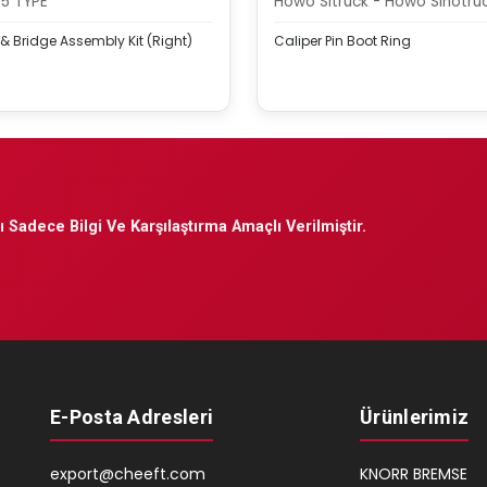
75 TYPE
Howo Sitruck - Howo Sinotru
& Bridge Assembly Kit (Right)
Caliper Pin Boot Ring
 Sadece Bilgi Ve Karşılaştırma Amaçlı Verilmiştir.
E-Posta Adresleri
Ürünlerimiz
export@cheeft.com
KNORR BREMSE