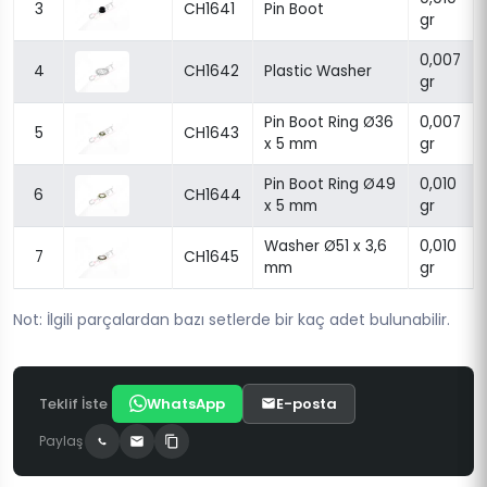
3
CH1641
Pin Boot
gr
0,007
4
CH1642
Plastic Washer
gr
Pin Boot Ring Ø36
0,007
5
CH1643
x 5 mm
gr
Pin Boot Ring Ø49
0,010
6
CH1644
x 5 mm
gr
Washer Ø51 x 3,6
0,010
7
CH1645
mm
gr
Not: İlgili parçalardan bazı setlerde bir kaç adet bulunabilir.
Teklif İste
WhatsApp
E-posta
Paylaş