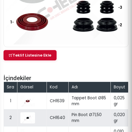
Teklif Listesine Ekle
İçindekiler
Sıra
Görsel
Kod
Adı
Boyut
Tappet Boot Ø85
0,025
1
CH1639
mm
gr
Pin Boot Ø71,50
0,020
2
CH1640
mm
gr
0,010