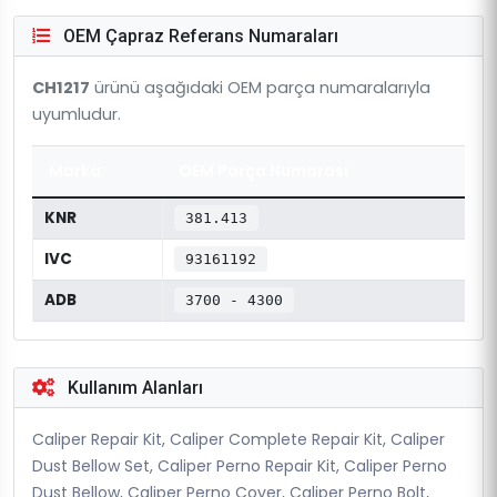
OEM Çapraz Referans Numaraları
CH1217
ürünü aşağıdaki OEM parça numaralarıyla
uyumludur.
Marka
OEM Parça Numarası
KNR
381.413
IVC
93161192
ADB
3700 - 4300
Kullanım Alanları
Caliper Repair Kit, Caliper Complete Repair Kit, Caliper
Dust Bellow Set, Caliper Perno Repair Kit, Caliper Perno
Dust Bellow, Caliper Perno Cover, Caliper Perno Bolt,