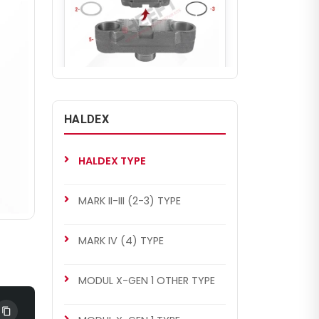
CH4061
MODUL X-GEN 1 TYPE
HALDEX
Caliper Bridge Assembly
Repair Kit
HALDEX TYPE
MARK II-III (2-3) TYPE
MARK IV (4) TYPE
MODUL X-GEN 1 OTHER TYPE
CH4061