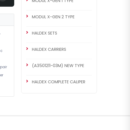
MODUL X-GEN 1 TYPE
MODUL X-GEN 1 OTHER TYPE
MODUL X-GEN 2 TYPE
Caliper Bridge Assembly
Repair Kit
HALDEX SETS
r
HALDEX CARRIERS
ic
(A3501211-03M) NEW TYPE
pair
er
HALDEX COMPLETE CALIPER