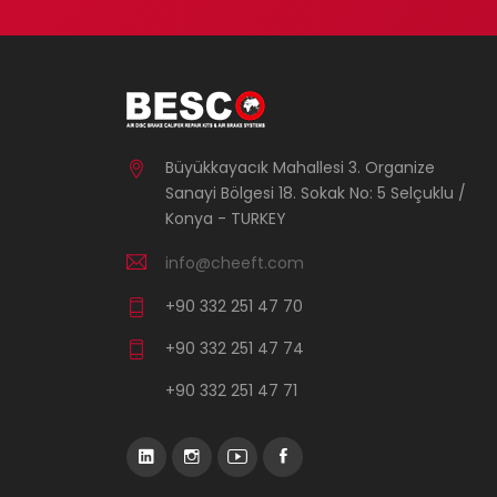
Büyükkayacık Mahallesi 3. Organize
Sanayi Bölgesi 18. Sokak No: 5 Selçuklu /
Konya - TURKEY
info@cheeft.com
+90 332 251 47 70
+90 332 251 47 74
+90 332 251 47 71