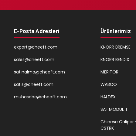
E-Posta Adresleri
Ürünlerimiz
export@cheeft.com
KNORR BREMSE
sales@cheeft.com
KNORR BENDIX
satinalma@cheeft.com
MERITOR
satis@cheeft.com
WABCO
muhasebe@cheeft.com
HALDEX
SAF MODUL T
Chinese Caliper 
CSTRK