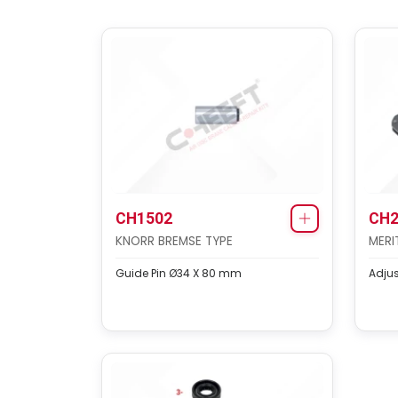
CH1502
CH2
KNORR BREMSE TYPE
MERI
Guide Pin Ø34 X 80 mm
Adjus