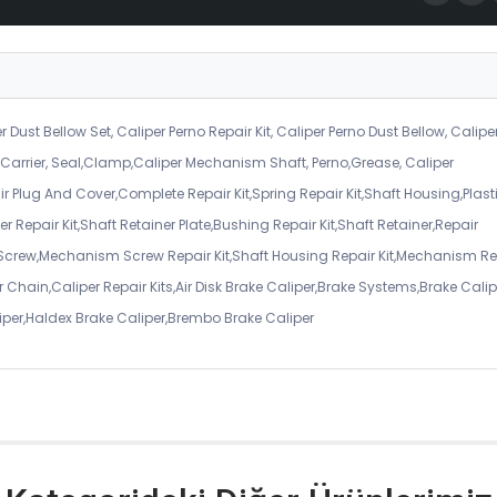
r Dust Bellow Set, Caliper Perno Repair Kit, Caliper Perno Dust Bellow, Calipe
er Carrier, Seal,Clamp,Caliper Mechanism Shaft, Perno,Grease, Caliper
air Plug And Cover,Complete Repair Kit,Spring Repair Kit,Shaft Housing,Plast
r Repair Kit,Shaft Retainer Plate,Bushing Repair Kit,Shaft Retainer,Repair
 Screw,Mechanism Screw Repair Kit,Shaft Housing Repair Kit,Mechanism Re
 Chain,Caliper Repair Kits,Air Disk Brake Caliper,Brake Systems,Brake Calip
iper,Haldex Brake Caliper,Brembo Brake Caliper