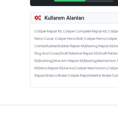
Kullanım Alanları
Caliper Repair Kit, Caliper Complete Repair Kit, Calipe
Perno Cover, Caliper Perno Bolt, Caliper Perno,Calip
Carrier,Rubber,Rubber Repair Kit,Bearing Repair Kit,H
Plug And Cover,Shaft Retainer Repair Kit,Shaft Retaine
Kit,Bushing,Drive Arm Repair Kit,Bearing,Mechanism
Kit,Perno Repair Kit,Sensor,Caliper Mechanism,Caliper
Repair,Wabco Brake Caliper Repair,Meritor Brake Cal