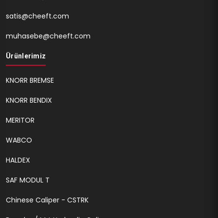
satis@cheeft.com
muhasebe@cheeft.com
Ürünlerimiz
KNORR BREMSE
KNORR BENDIX
MERITOR
WABCO
HALDEX
SAF MODUL T
Chinese Caliper - CSTRK