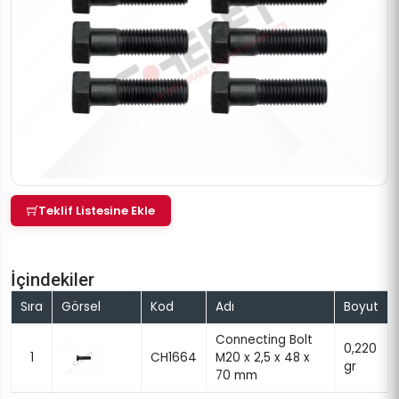
Teklif Listesine Ekle
İçindekiler
Sıra
Görsel
Kod
Adı
Boyut
Connecting Bolt
0,220
1
CH1664
M20 x 2,5 x 48 x
gr
70 mm