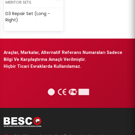
MERITOR SETS
D3 Repair Set (Long -
Right)
Araçlar, Markalar, Alternatif Referans Numaraları Sadece
Bilgi Ve Karşılaştırma Amaçlı Verilmiştir.
Hiçbir Ticari Evraklarda Kullanılamaz.